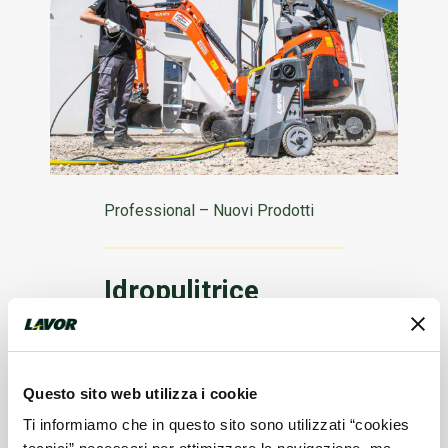
Professional – Nuovi Prodotti
Idropulitrice
professionale
MAINE / MAINE
HR: compatta,
Questo sito web utilizza i cookie
potente e facile da
Ti informiamo che in questo sito sono utilizzati “cookies