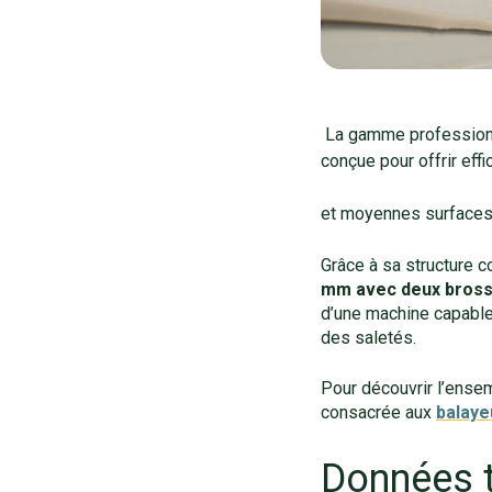
La gamme professionne
conçue pour offrir eff
et moyennes surfaces
G
râce à sa structure c
mm avec deux bross
d’une machine capable 
des saletés.
Pour découvrir l’ense
consacrée aux
balaye
Données t