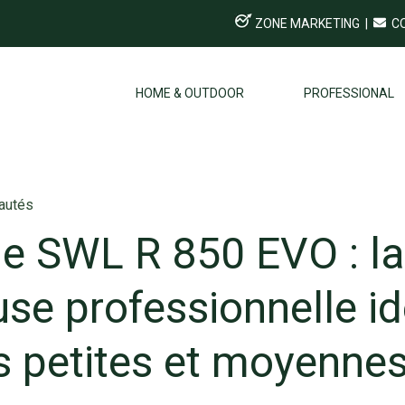
ZONE MARKETING
|
C
HOME & OUTDOOR
PROFESSIONAL
autés
le SWL R 850 EVO : la
se professionnelle id
s petites et moyenne