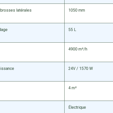
 brosses latérales
1050 mm
idage
55 L
4900 m²/h
uissance
24V / 1570 W
4 m²
Électrique