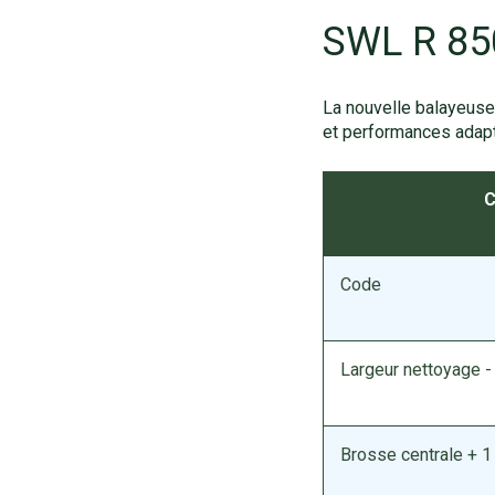
SWL R 85
La nouvelle balayeus
et performances adapt
C
Code
Largeur nettoyage -
Brosse centrale + 1