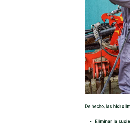
De hecho, las
hidro
li
Eliminar la suc