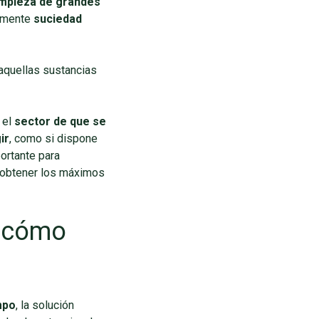
impieza de grandes
damente
suciedad
aquellas sustancias
 el
sector de que se
ir
, como si dispone
ortante para
e obtener los máximos
 ¿cómo
mpo
, la solución