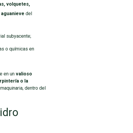
as, volquetes,
la aguanieve
del
rial subyacente;
sas o químicas en
te en un
valioso
rpintería o la
 maquinaria, dentro del
idro