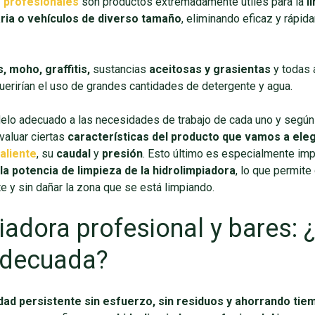
s profesionales
son productos extremadamente útiles para la
l
aria o vehículos de diverso tamaño
, eliminando eficaz y rápi
, moho, graffitis,
sustancias
aceitosas y grasientas
y todas 
uerirían el uso de grandes cantidades de detergente y agua.
odelo adecuado a las necesidades de trabajo de cada uno y según
valuar ciertas
características del producto que vamos a eleg
aliente
, su
caudal
y
presión
. Esto último es especialmente imp
la potencia de limpieza de la hidrolimpiadora
, lo que permit
e y sin dañar la zona que se está limpiando.
iadora profesional y bares:
 adecuada?
dad persistente sin esfuerzo, sin residuos y ahorrando tie